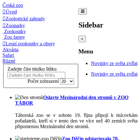
Česká zoo
Úvod
Zoologické zahrady
Sidebar
Zooparky
Zookoutky
Zoo farmy
×
Lesní zookoutky a obory
Akvária
Menu
Safari
Různé
Novinky ze světa zvířat
Zadejte část titulku štítku
Novinky ze světa zvířat
Počet zobrazení
Oslavte Mezinárodní den stromů v ZOO
TÁBOR
Táborská zoo se v sobotu 19. října připojí k tisícovkám
pořadatelů, kteří si v tento den ve více než 40 zemích světa
připomenou Mezinárodní den stromů.
Zoo Děčín odstartovala 70.