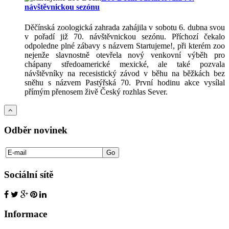
návštěvnickou sezónu
Děčínská zoologická zahrada zahájila v sobotu 6. dubna svou
v pořadí již 70. návštěvnickou sezónu. Příchozí čekalo
odpoledne plné zábavy s názvem Startujeme!, při kterém zoo
nejenže slavnostně otevřela nový venkovní výběh pro
chápany středoamerické mexické, ale také pozvala
návštěvníky na recesistický závod v běhu na běžkách bez
sněhu s názvem Pastýřská 70. První hodinu akce vysílal
přímým přenosem živě Český rozhlas Sever.
Odběr novinek
Sociální sítě
Informace