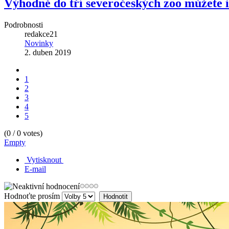
Výhodně do tří severočeských zoo můžete i
Podrobnosti
redakce21
Novinky
2. duben 2019
1
2
3
4
5
(
0
/
0
votes)
Empty
Vytisknout
E-mail
Hodnoťte prosím