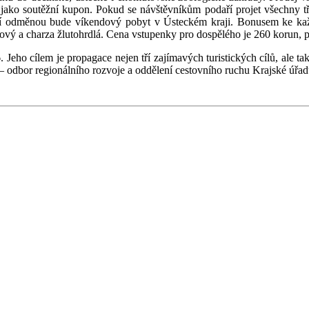
ko soutěžní kupon. Pokud se návštěvníkům podaří projet všechny tři 
ní odměnou bude víkendový pobyt v Ústeckém kraji. Bonusem ke každé
akový a charza žlutohrdlá. Cena vstupenky pro dospělého je 260 korun, p
. Jeho cílem je propagace nejen tří zajímavých turistických cílů, ale t
 – odbor regionálního rozvoje a oddělení cestovního ruchu Krajské úřad