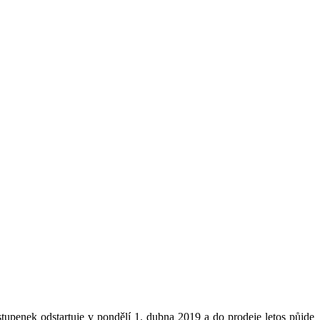
upenek odstartuje v pondělí 1. dubna 2019 a do prodeje letos půjde