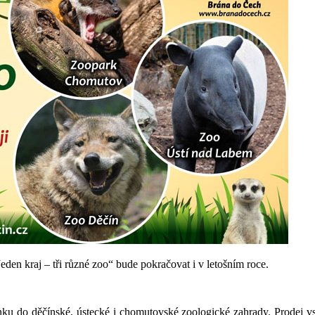
den kraj – tři různé zoo“ bude pokračovat i v letošním roce.
ku do děčínské, ústecké i chomutovské zoologické zahrady. Prodej vst