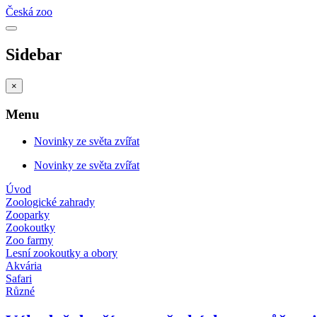
Česká zoo
Sidebar
×
Menu
Novinky ze světa zvířat
Novinky ze světa zvířat
Úvod
Zoologické zahrady
Zooparky
Zookoutky
Zoo farmy
Lesní zookoutky a obory
Akvária
Safari
Různé