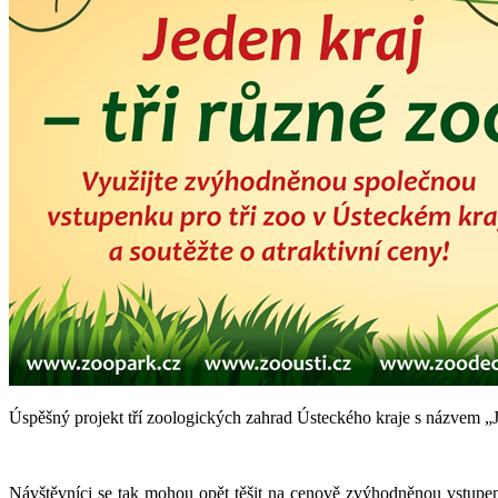
Úspěšný projekt tří zoologických zahrad Ústeckého kraje s názvem „Je
Návštěvníci se tak mohou opět těšit na cenově zvýhodněnou vstupen