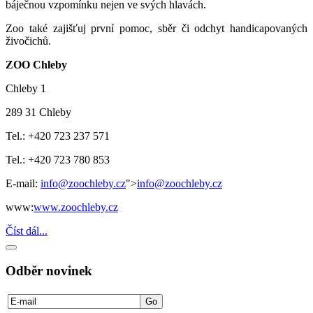
báječnou vzpomínku nejen ve svých hlavách.
Zoo také zajišťuj první pomoc, sběr či odchyt handicapovaných
živočichů.
ZOO Chleby
Chleby 1
289 31 Chleby
Tel.: +420 723 237 571
Tel.: +420 723 780 853
E-mail:
info@zoochleby.cz
">
info@zoochleby.cz
www:
www.zoochleby.cz
Číst dál...
Odběr novinek