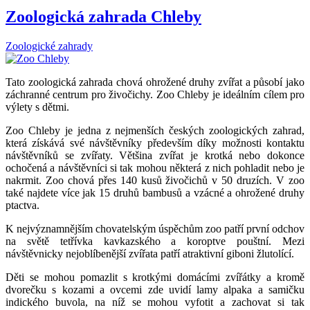
Zoologická zahrada Chleby
Zoologické zahrady
Tato zoologická zahrada chová ohrožené druhy zvířat a působí jako
záchranné centrum pro živočichy. Zoo Chleby je ideálním cílem pro
výlety s dětmi.
Zoo Chleby je jedna z nejmenších českých zoologických zahrad,
která získává své návštěvníky především díky možnosti kontaktu
návštěvníků se zvířaty. Většina zvířat je krotká nebo dokonce
ochočená a návštěvníci si tak mohou některá z nich pohladit nebo je
nakrmit. Zoo chová přes 140 kusů živočichů v 50 druzích. V zoo
také najdete více jak 15 druhů bambusů a vzácné a ohrožené druhy
ptactva.
K nejvýznamnějším chovatelským úspěchům zoo patří první odchov
na světě tetřívka kavkazského a koroptve pouštní. Mezi
návštěvnicky nejoblíbenější zvířata patří atraktivní giboni žlutolící.
Děti se mohou pomazlit s krotkými domácími zvířátky a kromě
dvorečku s kozami a ovcemi zde uvidí lamy alpaka a samičku
indického buvola, na níž se mohou vyfotit a zachovat si tak