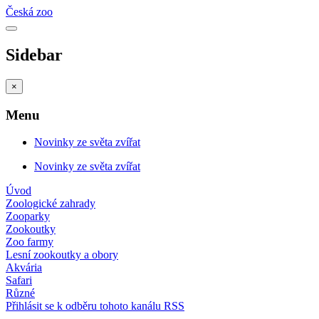
Česká zoo
Sidebar
×
Menu
Novinky ze světa zvířat
Novinky ze světa zvířat
Úvod
Zoologické zahrady
Zooparky
Zookoutky
Zoo farmy
Lesní zookoutky a obory
Akvária
Safari
Různé
Přihlásit se k odběru tohoto kanálu RSS